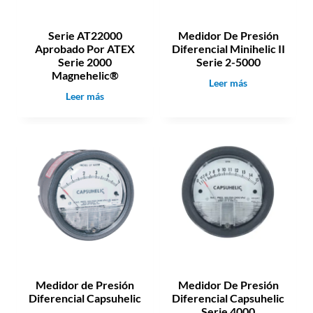
Serie AT22000
Medidor De Presión
Aprobado Por ATEX
Diferencial Minihelic II
Serie 2000
Serie 2-5000
Magnehelic®
M
Leer más
S
Leer más
e
e
d
r
i
i
d
e
o
A
r
T
D
2
e
2
P
0
r
0
e
0
s
A
i
Medidor de Presión
Medidor De Presión
p
ó
Diferencial Capsuhelic
Diferencial Capsuhelic
r
n
Serie 4000