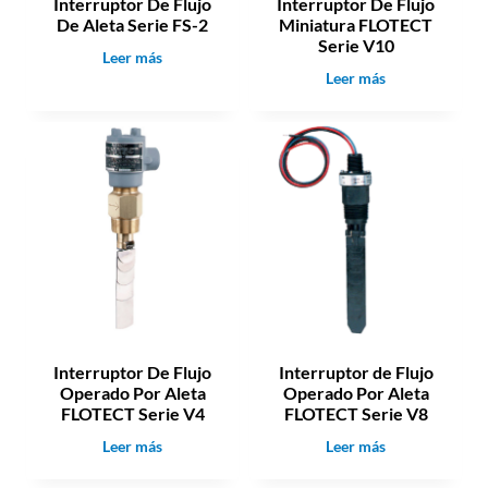
Interruptor De Flujo
Interruptor De Flujo
F
o
De Aleta Serie FS-2
Miniatura FLOTECT
l
Serie V10
u
I
Leer más
j
I
Leer más
n
o
n
t
C
t
e
o
e
r
n
r
r
M
r
u
i
u
p
r
p
t
i
t
o
l
o
r
l
r
D
a
D
e
e
F
Interruptor De Flujo
Interruptor de Flujo
F
l
Operado Por Aleta
Operado Por Aleta
l
u
FLOTECT Serie V4
FLOTECT Serie V8
u
j
j
o
I
I
Leer más
Leer más
o
D
n
n