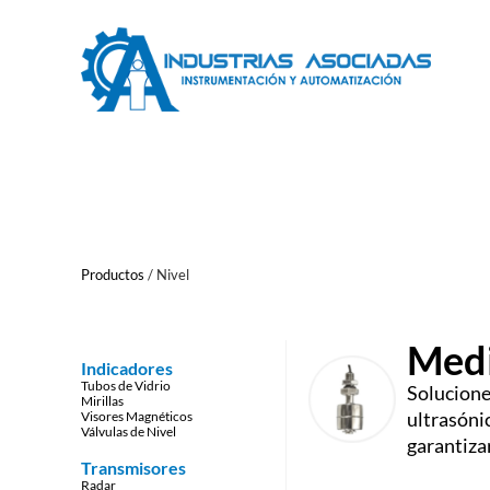
Saltar
al
contenido
Productos
/
Nivel
Medi
Indicadores
Tubos de Vidrio
Solucione
Mirillas
ultrasóni
Visores Magnéticos
Válvulas de Nivel
garantiza
Transmisores
Radar