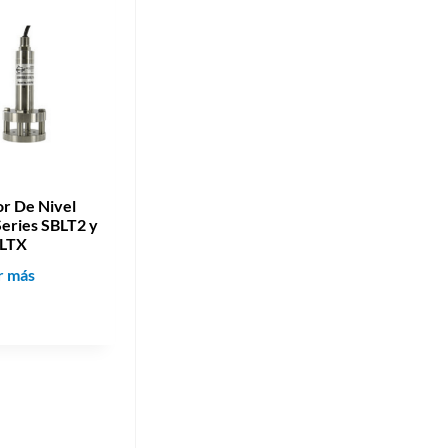
7
0
8
0
r De Nivel
eries SBLT2 y
LTX
T
r más
r
a
n
s
m
i
s