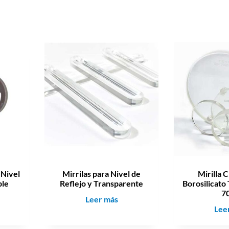
 Nivel
Mirrilas para Nivel de
Mirilla 
ble
Reflejo y Transparente
Borosilicato
7
M
Leer más
Lee
i
r