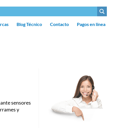
rcas
Blog Técnico
Contacto
Pagos en línea
iante sensores
errames y