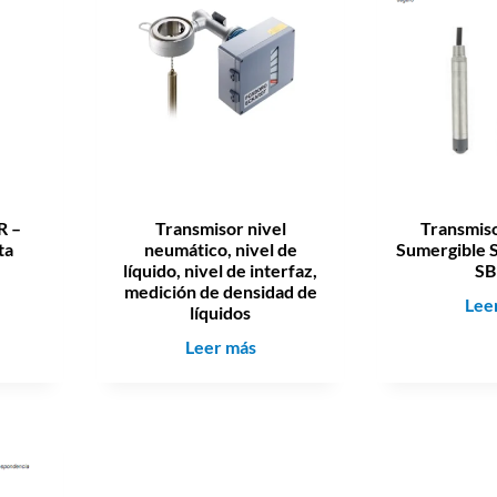
n
D
e
N
i
v
e
l
R –
Transmisor nivel
Transmiso
ta
neumático, nivel de
Sumergible S
líquido, nivel de interfaz,
SB
medición de densidad de
Lee
líquidos
T
Leer más
r
a
n
s
m