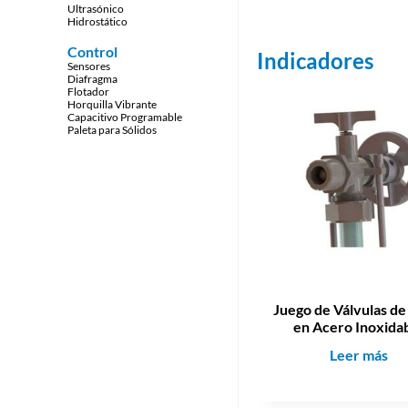
Ultrasónico
Hidrostático
Control
Indicadores
Sensores
Diafragma
Flotador
Horquilla Vibrante
Capacitivo Programable
Paleta para Sólidos
Juego de Válvulas de
en Acero Inoxida
J
Leer más
u
e