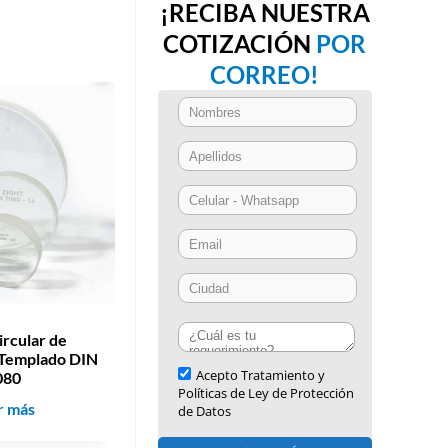
¡RECIBA NUESTRA
COTIZACIÓN
POR
CORREO!
Circular de
 Templado DIN
080
M
r más
i