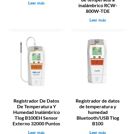
D
Leer más
inalámbrico RCW-
a
800W-TDE
t
R
Leer más
a
e
l
g
o
i
g
s
g
t
e
r
r
a
R
d
c
o
-
r
5
d
+
e
Registrador De Datos
Registrador de datos
d
De Temperatura Y
de temperatura y
a
Humedad Inalámbrico
humedad
t
Tlog B100EH Sensor
Bluetooth/USB Tlog
o
Externo 32000 Puntos
B100
s
R
R
Leer más
Leer más
d