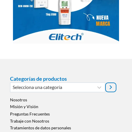
Categorías de productos
Selecciona
una
categoría
Nosotros
Misión y Visión
Preguntas Frecuentes
Trabaje con Nosotros
Tratamientos de datos personales