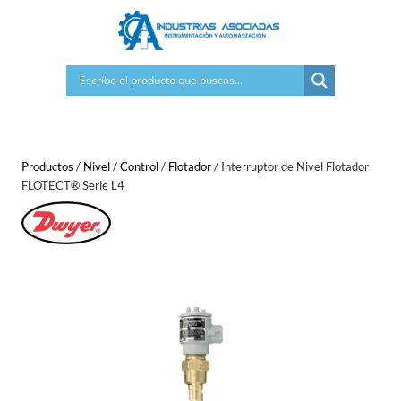
Saltar
al
contenido
Productos
/
Nivel
/
Control
/
Flotador
/
Interruptor de Nivel Flotador
FLOTECT® Serie L4