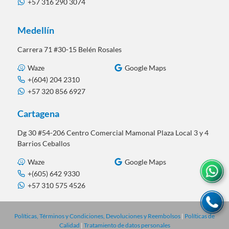
+57 316 290 3074
Medellín
Carrera 71 #30-15 Belén Rosales
Waze
Google Maps
+(604) 204 2310
+57 320 856 6927
Cartagena
Dg 30 #54-206 Centro Comercial Mamonal Plaza Local 3 y 4
Barrios Ceballos
Waze
Google Maps
+(605) 642 9330
+57 310 575 4526
Políticas, Términos y Condiciones, Devoluciones y Reembolsos
|
Políticas de
Calidad
|
Tratamiento de datos personales