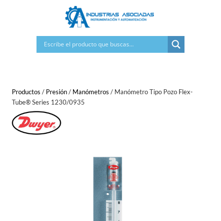
Saltar
al
contenido
Productos
/
Presión
/
Manómetros
/
Manómetro Tipo Pozo Flex-
Tube® Series 1230/0935