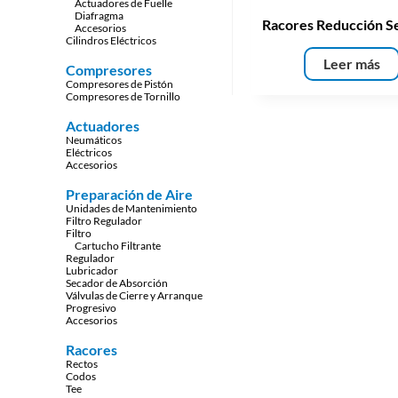
Actuadores de Fuelle
Diafragma
Racores Reducción S
Accesorios
Cilindros Eléctricos
Leer más
Compresores
Compresores de Pistón
Compresores de Tornillo
Actuadores
Neumáticos
Eléctricos
Accesorios
Preparación de Aire
Unidades de Mantenimiento
Filtro Regulador
Filtro
Cartucho Filtrante
Regulador
Lubricador
Secador de Absorción
Válvulas de Cierre y Arranque
Progresivo
Accesorios
Racores
Rectos
Codos
Tee