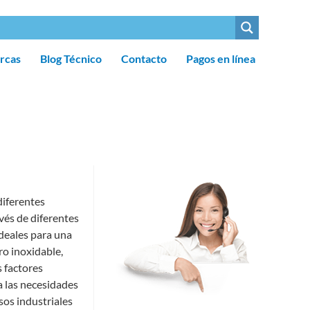
rcas
Blog Técnico
Contacto
Pagos en línea
diferentes
avés de diferentes
ideales para una
ro inoxidable,
s factores
a las necesidades
sos industriales