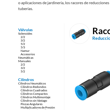
o aplicaciones de jardinería, los racores de reduccione
tuberías.
Rac
Válvulas
Solenoides
2/2
Reducci
3/2
5/2
5/3
Namur
Accesorios
Neumáticas
Manuales
2/2
3/2
5/2
Cilindros
Cilindros Neumáticos
Cilindros Redondos
Cilindros Cuadrados
Cilindros Compactos
Cilindros Multimontaje
Cilindros sin Vástago
Pinzas Angulares
Multiplicadores de Presión