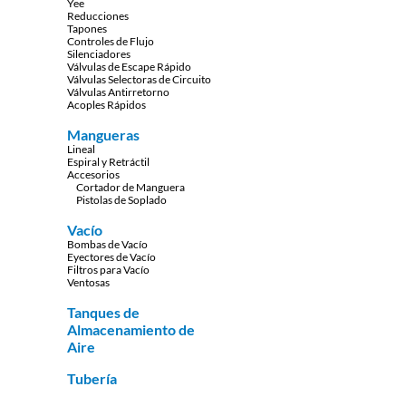
Yee
Reducciones
Tapones
Controles de Flujo
Silenciadores
Válvulas de Escape Rápido
Válvulas Selectoras de Circuito
Válvulas Antirretorno
Acoples Rápidos
Mangueras
Lineal
Espiral y Retráctil
Accesorios
Cortador de Manguera
Pistolas de Soplado
Vacío
Bombas de Vacío
Eyectores de Vacío
Filtros para Vacío
Ventosas
Tanques de
Almacenamiento de
Aire
Tubería