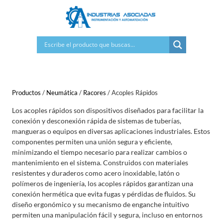
Saltar
al
contenido
Productos
/
Neumática
/
Racores
/
Acoples Rápidos
Los acoples rápidos son dispositivos diseñados para facilitar la
conexión y desconexión rápida de sistemas de tuberías,
mangueras o equipos en diversas aplicaciones industriales. Estos
componentes permiten una unión segura y eficiente,
minimizando el tiempo necesario para realizar cambios o
mantenimiento en el sistema. Construidos con materiales
resistentes y duraderos como acero inoxidable, latón o
polímeros de ingeniería, los acoples rápidos garantizan una
conexión hermética que evita fugas y pérdidas de fluidos. Su
diseño ergonómico y su mecanismo de enganche intuitivo
permiten una manipulación fácil y segura, incluso en entornos