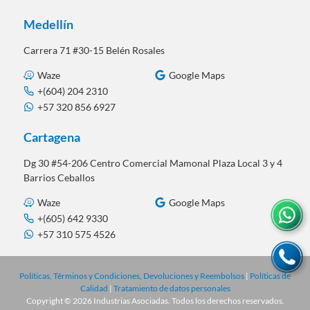
Medellín
Carrera 71 #30-15 Belén Rosales
Waze
Google Maps
+(604) 204 2310
+57 320 856 6927
Cartagena
Dg 30 #54-206 Centro Comercial Mamonal Plaza Local 3 y 4
Barrios Ceballos
Waze
Google Maps
+(605) 642 9330
+57 310 575 4526
Políticas, Términos y Condiciones, Devoluciones y Reembolsos
|
Políticas de
Calidad
|
Tratamiento de datos personales
Copyright © 2026 Industrias Asociadas. Todos los derechos reservados.