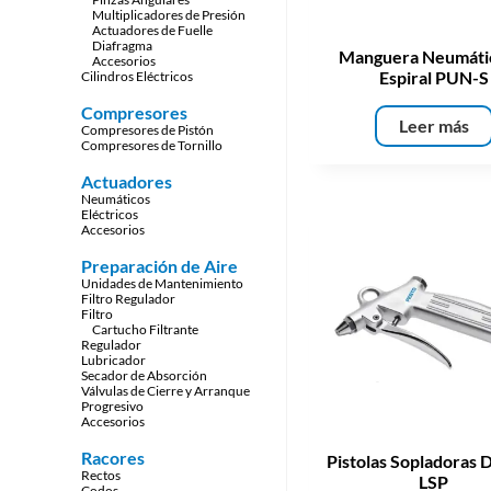
Multiplicadores de Presión
Actuadores de Fuelle
Diafragma
Manguera Neumáti
Accesorios
Espiral PUN-S
Cilindros Eléctricos
Compresores
Leer más
Compresores de Pistón
Compresores de Tornillo
Actuadores
Neumáticos
Eléctricos
Accesorios
Preparación de Aire
Unidades de Mantenimiento
Filtro Regulador
Filtro
Cartucho Filtrante
Regulador
Lubricador
Secador de Absorción
Válvulas de Cierre y Arranque
Progresivo
Accesorios
Racores
Pistolas Sopladoras 
Rectos
LSP
Codos