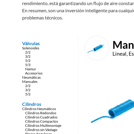
rendimiento, está garantizando un flujo de aire constant
En resumen, son una inversión inteligente para cualqu
problemas técnicos.
Man
Válvulas
Solenoides
2/2
Lineal, E
3/2
5/2
5/3
Namur
Accesorios
Neumáticas
Manuales
2/2
3/2
5/2
Cilindros
Cilindros Neumáticos
Cilindros Redondos
Cilindros Cuadrados
Cilindros Compactos
Cilindros Multimontaje
Cilindros sin Vástago
Pinzas Angulares