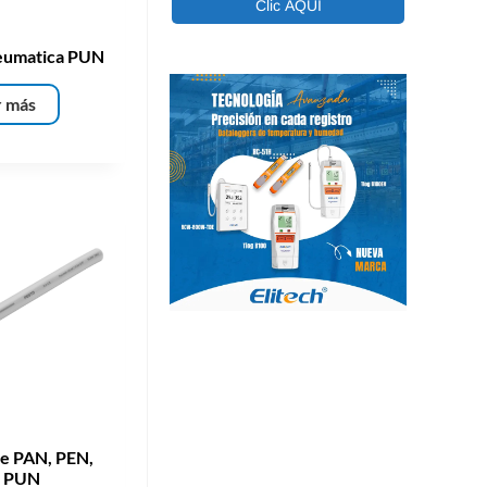
eumatica PUN
r más
le PAN, PEN,
, PUN