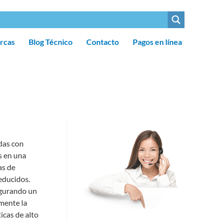
rcas
Blog Técnico
Contacto
Pagos en línea
das con
s en una
as de
reducidos.
egurando un
mente la
icas de alto