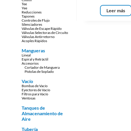
Tee
Yee
Leer más
Reducciones
Tapones
Controles de Flujo
Silenciadores
Válvulas de Escape Rápido
Válvulas Selectoras de Circuito
Válvulas Antirretorno
Acoples Rápidos
Mangueras
Lineal
Espiral y Retráctil
Accesorios
Cortador de Manguera
Pistolas de Soplado
Vacío
Bombas de Vacío
Eyectores de Vacío
Filtros para Vacío
Ventosas
Tanques de
Almacenamiento de
Aire
Tubería