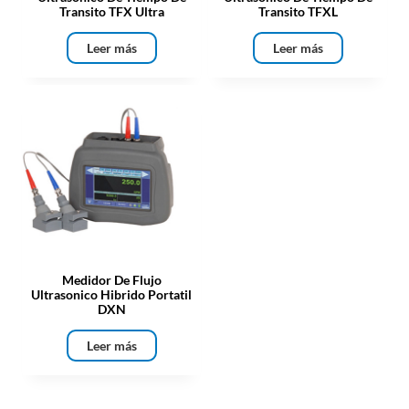
Transito TFX Ultra
Transito TFXL
Leer más
Leer más
Medidor De Flujo
Ultrasonico Hibrido Portatil
DXN
Leer más