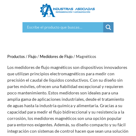
Saltar
al
contenido
Productos
/
Flujo
/
Medidores de Flujo
/
Magnéticos
Los medidores de flujo magnéticos son dispositivos innovadores
que utilizan principios electromagnéticos para medir con
precisión el caudal de líquidos conductivos. Con su diseño sin
partes móviles, ofrecen una fiabilidad excepcional y requieren
poco mantenimiento. Estos medidores son ideales para una
amplia gama de aplicaciones industriales, desde el tratamiento
de aguas hasta la industria química y alimentaria. Gracias a su
capacidad para medir el flujo bidireccional y su resistencia a la
corrosión, los medidores magnéticos son una opción popular
para entornos exigentes. Además, su diseño compacto y su fácil
integración con sistemas de control hacen que sean una solución