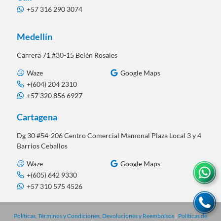
+57 316 290 3074
Medellín
Carrera 71 #30-15 Belén Rosales
Waze
Google Maps
+(604) 204 2310
+57 320 856 6927
Cartagena
Dg 30 #54-206 Centro Comercial Mamonal Plaza Local 3 y 4
Barrios Ceballos
Waze
Google Maps
+(605) 642 9330
+57 310 575 4526
Políticas, Términos y Condiciones, Devoluciones y Reembolsos
|
Políticas de