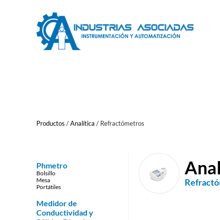
Saltar
al
contenido
Productos
/
Analítica
/
Refractómetros
Anal
Phmetro
Bolsillo
Mesa
Refract
Portátiles
Medidor de
Conductividad y