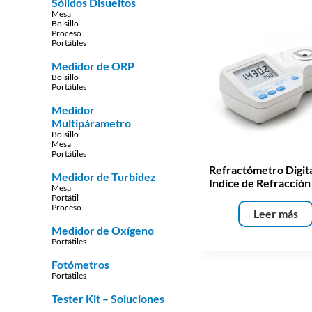
Sólidos Disueltos
Mesa
Bolsillo
Proceso
Portátiles
Medidor de ORP
Bolsillo
Portátiles
Medidor
Multipárametro
Bolsillo
Mesa
Portátiles
Refractómetro Digita
Medidor de Turbidez
Indice de Refracción
Mesa
Portátil
Proceso
Leer más
Medidor de Oxígeno
Portátiles
Fotómetros
Portátiles
Tester Kit – Soluciones