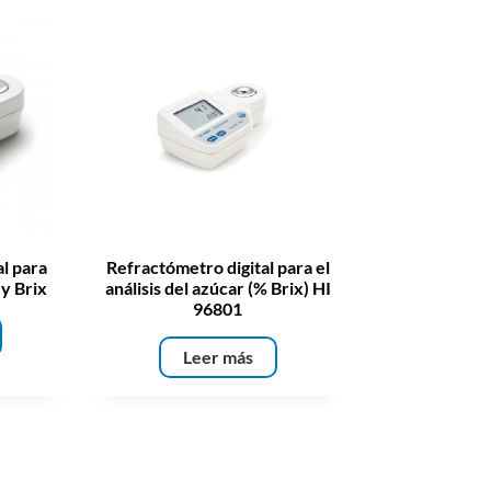
l para
Refractómetro digital para el
 y Brix
análisis del azúcar (% Brix) HI
96801
Leer más