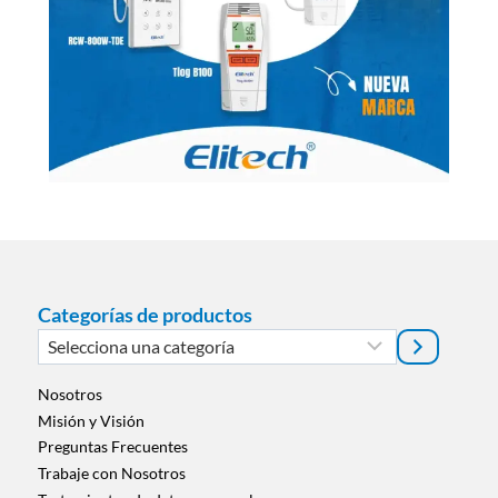
Categorías de productos
Selecciona
una
categoría
Nosotros
Misión y Visión
Preguntas Frecuentes
Trabaje con Nosotros