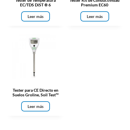
Tester de Temperatura
Tester Kit de Conductividad
EC/TDS DiST ® 6
Premium EC60
Leer más
Leer más
Tester para CE Directo en
Suelos Groline, Soil Test™
Leer más