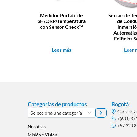
Medidor Portátil de
Sensor de T
pH/ORP/Temperatura
de Condu
con Sensor Check™
Inmersió
Automatiz
Edificios 
Leer más
Leer 
Categorías de productos
Bogotá
Selecciona
Carrera 2
una
+(601) 37
+57 320 
categoría
Nosotros
Misión y Visión