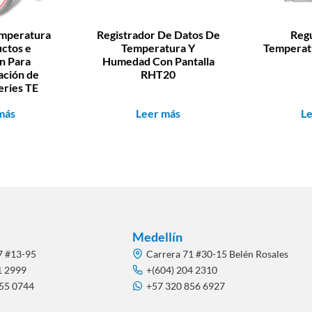
emperatura
Registrador De Datos De
Reg
ctos e
Temperatura Y
Temperat
n Para
Humedad Con Pantalla
ación de
RHT20
Series TE
más
Leer más
L
Medellín
7 #13-95
Carrera 71 #30-15 Belén Rosales
1 2999
+(604) 204 2310
855 0744
+57 320 856 6927