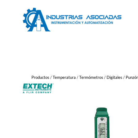
Saltar
al
contenido
Productos
/
Temperatura
/
Termómetros
/
Digitales
/
Punzó