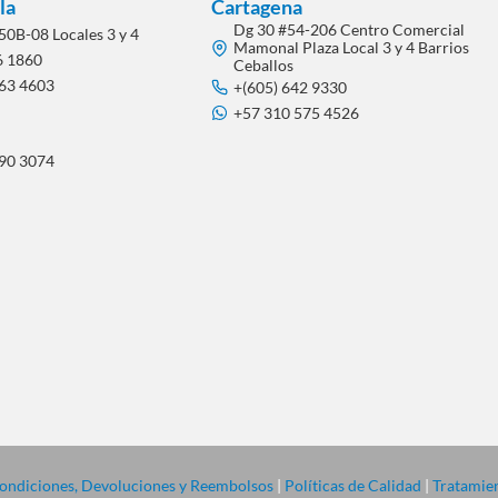
la
Cartagena
Dg 30 #54-206 Centro Comercial
50B-08 Locales 3 y 4
Mamonal Plaza Local 3 y 4 Barrios
6 1860
Ceballos
563 4603
+(605) 642 9330
+57 310 575 4526
290 3074
 Condiciones, Devoluciones y Reembolsos
|
Políticas de Calidad
|
Tratamien