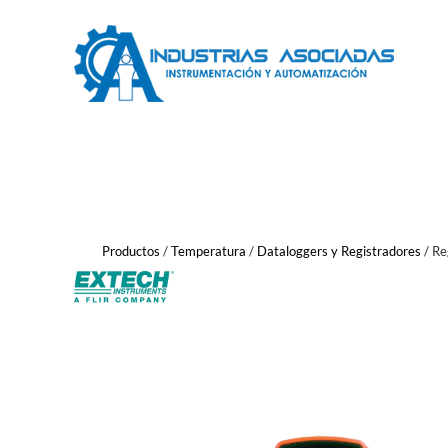
Saltar
al
contenido
Productos
/
Temperatura
/
Dataloggers y Registradores
/
Re