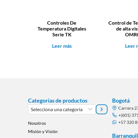
Controles De
Control de T
Temperatura Digitales
de alta vis
Serie TK
OMR
Leer más
Leer 
Categorías de productos
Bogotá
Selecciona
Carrera 2
una
+(601) 37
+57 320 
categoría
Nosotros
Misión y Visión
Barranquil