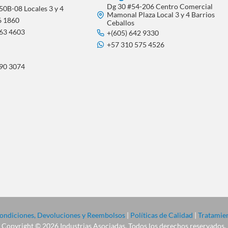
Dg 30 #54-206 Centro Comercial
50B-08 Locales 3 y 4
Mamonal Plaza Local 3 y 4 Barrios
6 1860
Ceballos
563 4603
+(605) 642 9330
+57 310 575 4526
290 3074
 Condiciones, Devoluciones y Reembolsos
|
Políticas de Calidad
|
Tratamien
Copyright © 2026 Industrias Asociadas. Todos los derechos reservados.