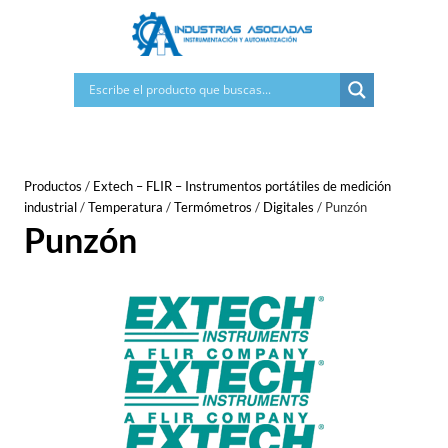
Saltar
al
contenido
Productos
/
Extech – FLIR – Instrumentos portátiles de medición
industrial
/
Temperatura
/
Termómetros
/
Digitales
/
Punzón
Punzón