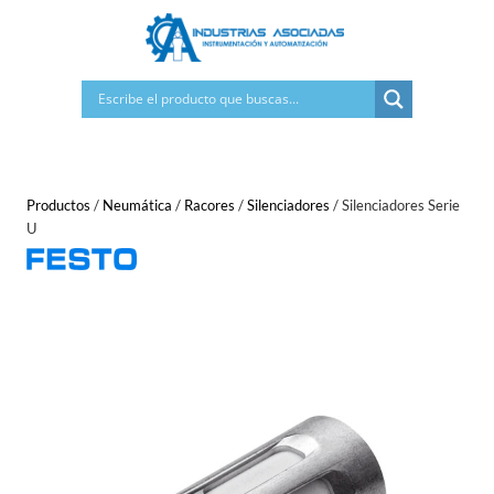
Saltar
al
contenido
Productos
/
Neumática
/
Racores
/
Silenciadores
/
Silenciadores Serie
U