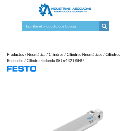
Saltar
al
contenido
Productos
/
Neumática
/
Cilindros
/
Cilindros Neumáticos
/
Cilindros
Redondos
/
Cilindro Redondo ISO 6432 DSNU