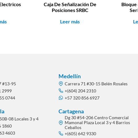
Electricos
Caja De Señalización De
Bloque
Posiciones SRBC
Ser
más
Leer más
L
Medellín
7 #13-95
Carrera 71 #30-15 Belén Rosales
1 2999
+(604) 204 2310
855 0744
+57 320 856 6927
la
Cartagena
Dg 30 #54-206 Centro Comercial
50B-08 Locales 3 y 4
Mamonal Plaza Local 3 y 4 Barrios
6 1860
Ceballos
563 4603
+(605) 642 9330