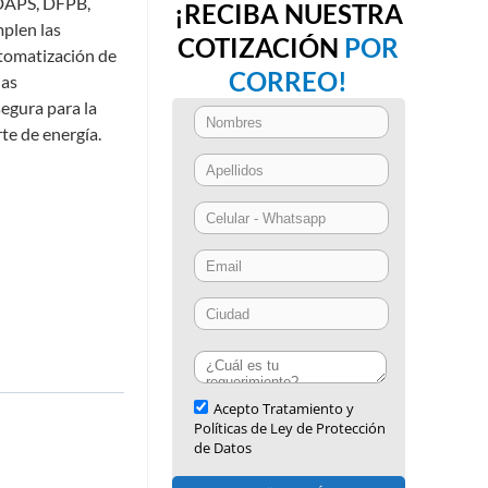
DAPS, DFPB,
¡RECIBA NUESTRA
plen las
COTIZACIÓN
POR
utomatización de
CORREO!
las
egura para la
rte de energía.