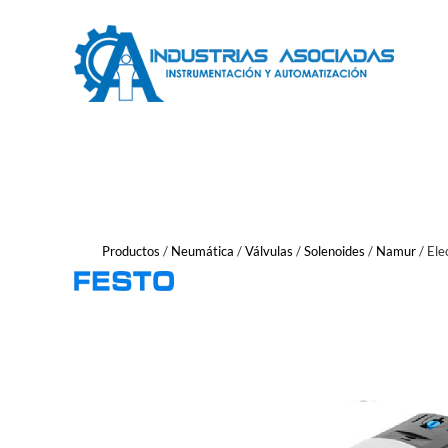
Saltar
al
contenido
Productos
/
Neumática
/
Válvulas
/
Solenoides
/
Namur
/
Ele