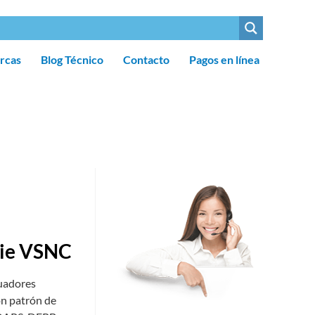
rcas
Blog Técnico
Contacto
Pagos en línea
rie VSNC
tuadores
con patrón de