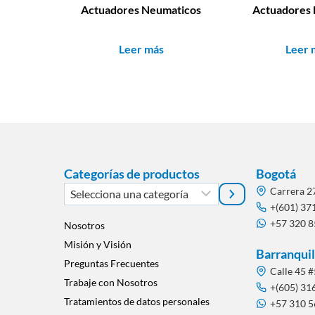
Actuadores Neumaticos
Actuadores 
Leer más
Leer 
Categorías de productos
Bogotá
Selecciona
Carrera 2
una
+(601) 37
+57 320 
categoría
Nosotros
Misión y Visión
Barranquil
Preguntas Frecuentes
Calle 45 #
Trabaje con Nosotros
+(605) 31
Tratamientos de datos personales
+57 310 