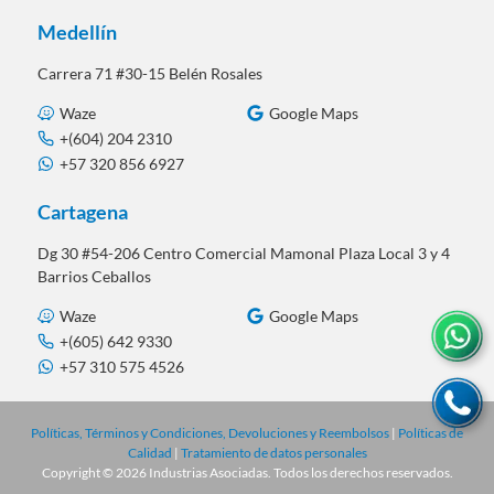
Medellín
Carrera 71 #30-15 Belén Rosales
Waze
Google Maps
+(604) 204 2310
+57 320 856 6927
Cartagena
Dg 30 #54-206 Centro Comercial Mamonal Plaza Local 3 y 4
Barrios Ceballos
Waze
Google Maps
+(605) 642 9330
+57 310 575 4526
Políticas, Términos y Condiciones, Devoluciones y Reembolsos
|
Políticas de
Calidad
|
Tratamiento de datos personales
Copyright © 2026 Industrias Asociadas. Todos los derechos reservados.