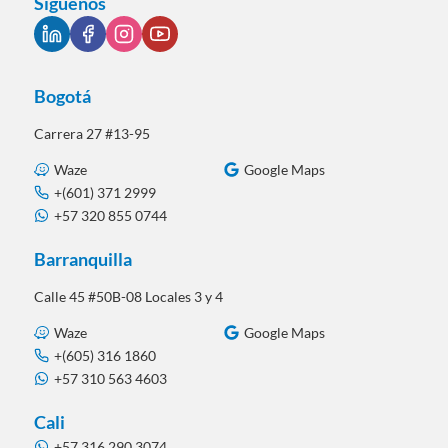
Síguenos
Bogotá
Carrera 27 #13-95
Waze
Google Maps
+(601) 371 2999
+57 320 855 0744
Barranquilla
Calle 45 #50B-08 Locales 3 y 4
Waze
Google Maps
+(605) 316 1860
+57 310 563 4603
Cali
+57 316 290 3074