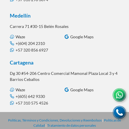
Medellín
Carrera 71 #30-15 Belén Rosales
Waze
Google Maps
+(604) 204 2310
+57 320 856 6927
Cartagena
Dg 30 #54-206 Centro Comercial Mamonal Plaza Local 3 y 4
Barrios Ceballos
Waze
Google Maps
+(605) 642 9330
+57 310 575 4526
Políticas, Términos y Condiciones, Devoluciones y Reembolsos
|
Políticas de
Calidad
|
Tratamiento de datos personales