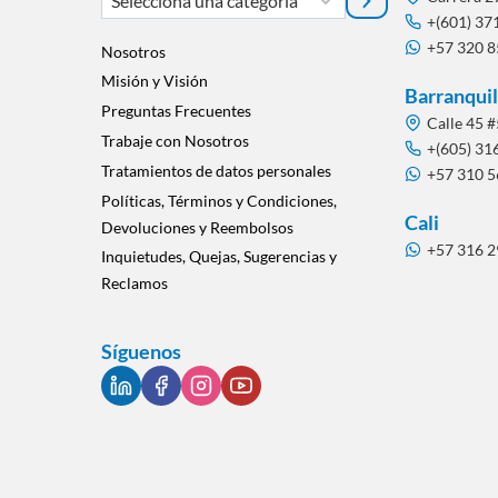
una
+(601) 37
+57 320 
categoría
Nosotros
Misión y Visión
Barranquil
Preguntas Frecuentes
Calle 45 #
Trabaje con Nosotros
+(605) 31
Tratamientos de datos personales
+57 310 
Políticas, Términos y Condiciones,
Cali
Devoluciones y Reembolsos
+57 316 
Inquietudes, Quejas, Sugerencias y
Reclamos
Síguenos