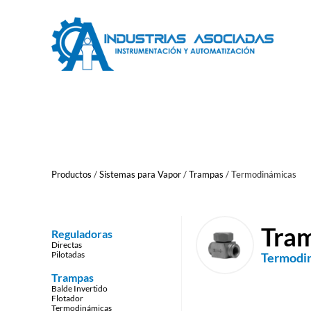
Saltar
al
contenido
Productos
/
Sistemas para Vapor
/
Trampas
/
Termodinámicas
Tra
Reguladoras
Directas
Pilotadas
Termodi
Trampas
Balde Invertido
Flotador
Termodinámicas