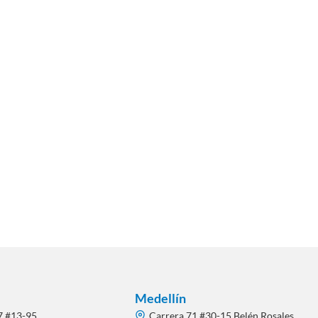
Medellín
7 #13-95
Carrera 71 #30-15 Belén Rosales