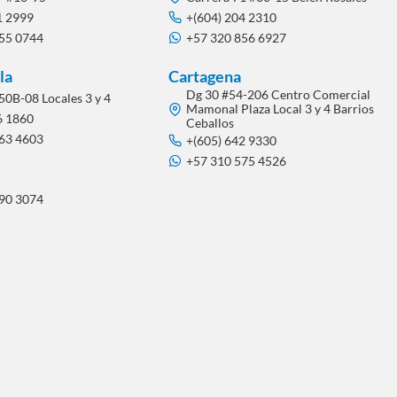
1 2999
+(604) 204 2310
855 0744
+57 320 856 6927
la
Cartagena
Dg 30 #54-206 Centro Comercial
50B-08 Locales 3 y 4
Mamonal Plaza Local 3 y 4 Barrios
6 1860
Ceballos
563 4603
+(605) 642 9330
+57 310 575 4526
290 3074