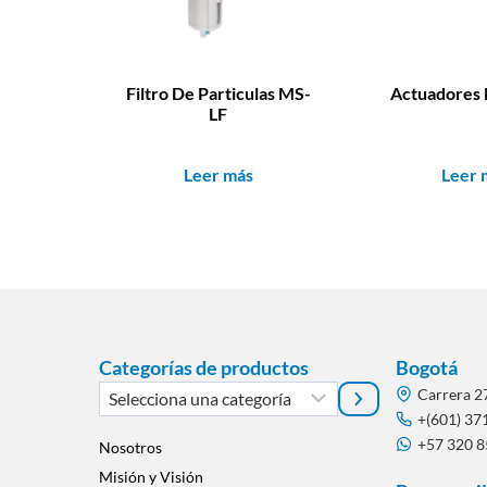
Filtro De Particulas MS-
Actuadores 
LF
Leer más
Leer 
Categorías de productos
Bogotá
Selecciona
Carrera 2
una
+(601) 37
+57 320 
categoría
Nosotros
Misión y Visión