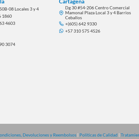
la
Cartagena
Dg 30 #54-206 Centro Comercial
50B-08 Locales 3 y 4
Mamonal Plaza Local 3 y 4 Barrios
6 1860
Ceballos
563 4603
+(605) 642 9330
+57 310 575 4526
290 3074
 Condiciones, Devoluciones y Reembolsos
|
Políticas de Calidad
|
Tratamien