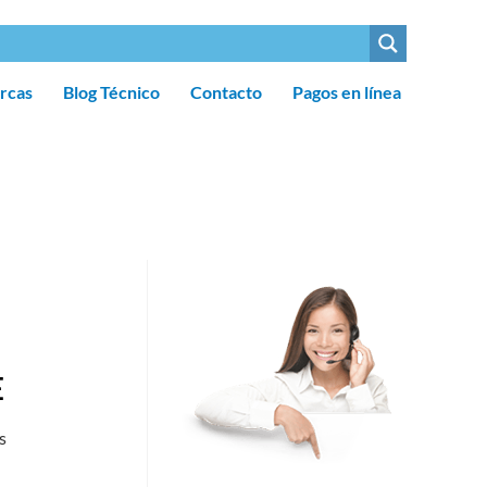
rcas
Blog Técnico
Contacto
Pagos en línea
E
s