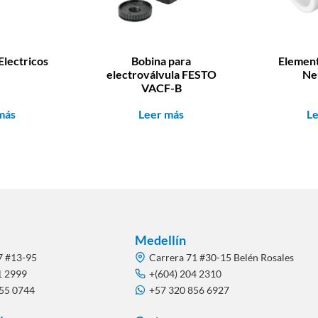
Electricos
Bobina para
Element
electroválvula FESTO
Ne
VACF-B
más
Leer más
L
Medellín
7 #13-95
Carrera 71 #30-15 Belén Rosales
1 2999
+(604) 204 2310
855 0744
+57 320 856 6927