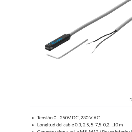
D
Tensión 0…250V DC, 230 V AC
Longitud del cable 0,3, 2,5, 5, 7,5, 0,2…10 m
Conector tipo clavija M8, M12 / Rosca interior