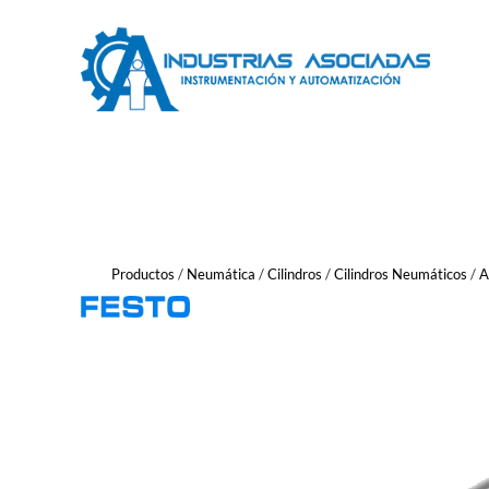
Saltar
al
contenido
Productos
/
Neumática
/
Cilindros
/
Cilindros Neumáticos
/
A