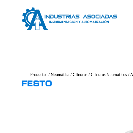
Saltar
al
contenido
Productos
/
Neumática
/
Cilindros
/
Cilindros Neumáticos
/
A