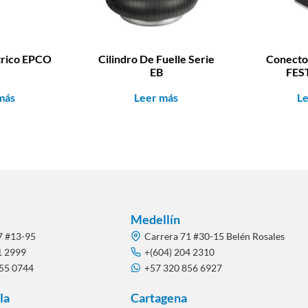
ctrico EPCO
Cilindro De Fuelle Serie
Conecto
EB
FES
más
Leer más
L
Medellín
7 #13-95
Carrera 71 #30-15 Belén Rosales
1 2999
+(604) 204 2310
855 0744
+57 320 856 6927
la
Cartagena