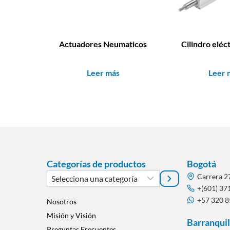
Actuadores Neumaticos
Cilindro elé
Leer más
Leer 
Categorías de productos
Bogotá
Selecciona
Carrera 2
una
+(601) 37
+57 320 
categoría
Nosotros
Misión y Visión
Barranquil
Preguntas Frecuentes