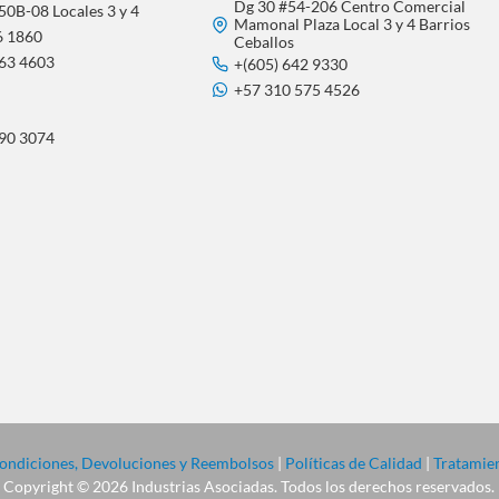
Dg 30 #54-206 Centro Comercial
50B-08 Locales 3 y 4
Mamonal Plaza Local 3 y 4 Barrios
6 1860
Ceballos
563 4603
+(605) 642 9330
+57 310 575 4526
290 3074
 Condiciones, Devoluciones y Reembolsos
|
Políticas de Calidad
|
Tratamien
Copyright © 2026 Industrias Asociadas. Todos los derechos reservados.