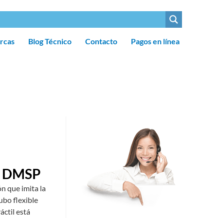
rcas
Blog Técnico
Contacto
Pagos en línea
e DMSP
n que imita la
bo flexible
áctil está