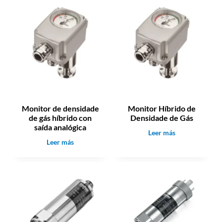
M
o
9
r
M
d
4
e
T
e
m
p
e
r
Monitor de densidade
Monitor Híbrido de
a
de gás híbrido con
Densidade de Gás
t
saída analógica
M
Leer más
u
M
Leer más
o
r
o
n
a
n
i
c
i
t
o
t
o
n
o
r
D
r
H
i
d
í
s