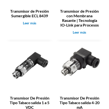
Transmisor de Presión
Transmisor de Presión
Sumergible ECL 8439
con Membrana
Rasante | Tecnología
T
Leer más
IO-Link para Procesos
r
T
Leer más
a
r
n
a
s
n
m
s
i
m
s
i
o
s
r
o
d
r
e
d
P
e
r
P
e
Transmisor De Presión
Transmisor De Presión
r
s
Tipo Tabaco salida 1 a 5
Tipo Tabaco salida 4-20
e
i
VDC
mA
s