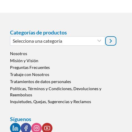
d
e
l
í
q
Categorías de productos
u
Selecciona
i
una
d
categoría
Nosotros
o
Misión y Visión
s
Preguntas Frecuentes
Trabaje con Nosotros
Tratamientos de datos personales
Políticas, Términos y Condiciones, Devoluciones y
Reembolsos
Inquietudes, Quejas, Sugerencias y Reclamos
Síguenos