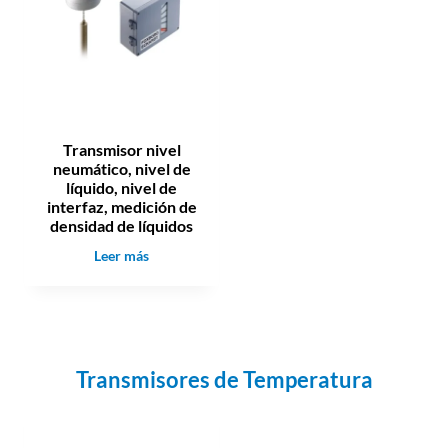
e
p
r
e
s
i
ó
Transmisor nivel
n
neumático, nivel de
e
líquido, nivel de
c
interfaz, medición de
o
densidad de líquidos
n
T
Leer más
ó
r
m
a
i
n
c
s
o
m
P
Transmisores de Temperatura
i
r
s
e
o
c
r