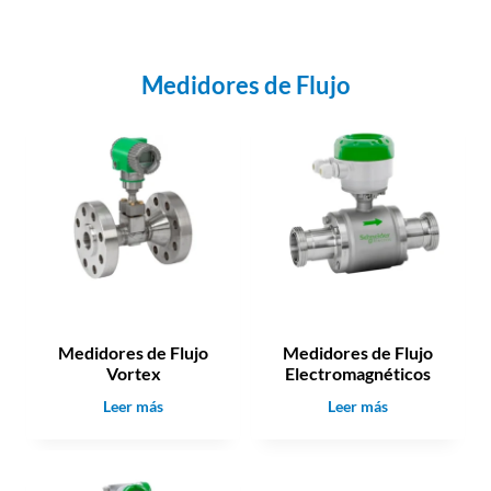
Medidores de Flujo
Medidores de Flujo
Medidores de Flujo
Vortex
Electromagnéticos
M
M
Leer más
Leer más
e
e
d
d
i
i