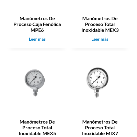
Manómetros De
Manómetros De
Proceso Caja Fenólica
Proceso Total
MPE6
Inoxidable MEX3
M
M
Leer más
Leer más
a
a
n
n
ó
ó
m
m
e
e
t
t
r
r
o
o
s
s
D
D
e
e
P
P
Manómetros De
Manómetros De
r
r
Proceso Total
Proceso Total
o
o
Inoxidable MEX5
Inoxidable MIX7
c
c