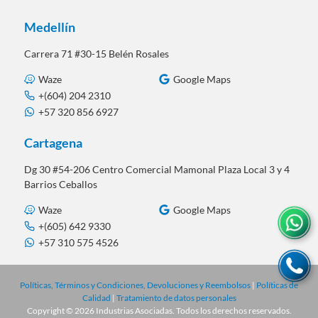
Medellín
Carrera 71 #30-15 Belén Rosales
Waze
Google Maps
+(604) 204 2310
+57 320 856 6927
Cartagena
Dg 30 #54-206 Centro Comercial Mamonal Plaza Local 3 y 4
Barrios Ceballos
Waze
Google Maps
+(605) 642 9330
+57 310 575 4526
Políticas, Términos y Condiciones, Devoluciones y Reembolsos
|
Políticas de
Calidad
|
Tratamiento de datos personales
Copyright © 2026 Industrias Asociadas. Todos los derechos reservados.