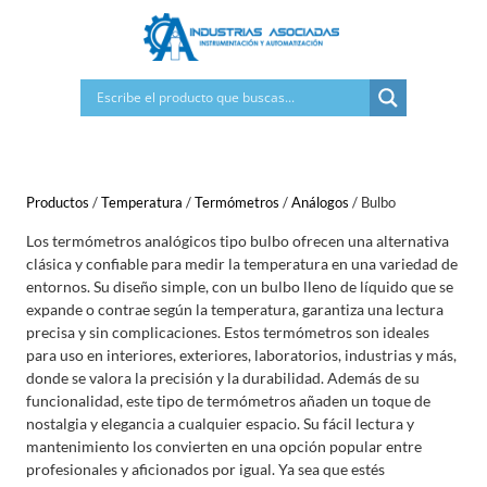
Saltar
al
contenido
Productos
/
Temperatura
/
Termómetros
/
Análogos
/
Bulbo
Los termómetros analógicos tipo bulbo ofrecen una alternativa
clásica y confiable para medir la temperatura en una variedad de
entornos. Su diseño simple, con un bulbo lleno de líquido que se
expande o contrae según la temperatura, garantiza una lectura
precisa y sin complicaciones. Estos termómetros son ideales
para uso en interiores, exteriores, laboratorios, industrias y más,
donde se valora la precisión y la durabilidad. Además de su
funcionalidad, este tipo de termómetros añaden un toque de
nostalgia y elegancia a cualquier espacio. Su fácil lectura y
mantenimiento los convierten en una opción popular entre
profesionales y aficionados por igual. Ya sea que estés