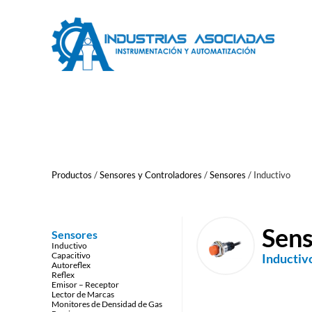
Saltar
al
contenido
Productos
/
Sensores y Controladores
/
Sensores
/
Inductivo
Sen
Sensores
Inductivo
Capacitivo
Inductiv
Autoreflex
Reflex
Emisor – Receptor
Lector de Marcas
Monitores de Densidad de Gas