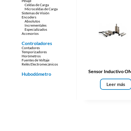
Pesaje
Celdas de Carga
Microceldas de Carga
Sistemas de Visión
Encoders
Absolutos
Incrementales
Especializados
Accesorios
Controladores
Contadores
Temporizadores
Horómetros
Fuentes de Voltaje
Relés Electromecánicos
Sensor Inductivo 
Hubodómetro
Leer más