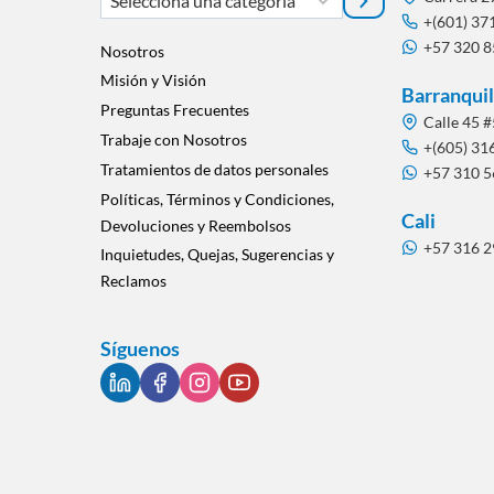
una
+(601) 37
+57 320 
categoría
Nosotros
Misión y Visión
Barranquil
Preguntas Frecuentes
Calle 45 #
Trabaje con Nosotros
+(605) 31
Tratamientos de datos personales
+57 310 
Políticas, Términos y Condiciones,
Cali
Devoluciones y Reembolsos
+57 316 
Inquietudes, Quejas, Sugerencias y
Reclamos
Síguenos