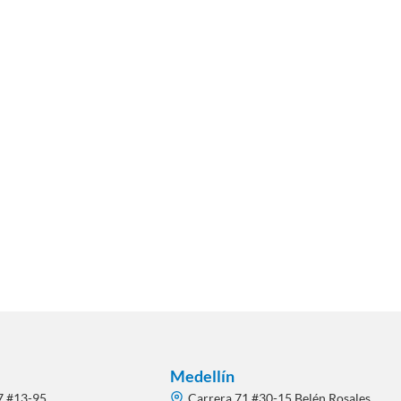
Medellín
7 #13-95
Carrera 71 #30-15 Belén Rosales