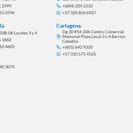
1 2999
+(604) 204 2310
855 0744
+57 320 856 6927
la
Cartagena
Dg 30 #54-206 Centro Comercial
50B-08 Locales 3 y 4
Mamonal Plaza Local 3 y 4 Barrios
6 1860
Ceballos
563 4603
+(605) 642 9330
+57 310 575 4526
290 3074