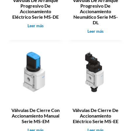
Válvulas De Arranque
Válvulas De Arranque
o
Progresivo De
Progresivo De
r
Accionamiento
Accionamiento
,
Eléctrico Serie MS-DE
Neumático Serie MS-
a
DL
V
Leer más
c
V
Leer más
á
o
á
l
p
l
v
l
v
u
a
u
l
m
l
a
i
a
s
e
s
D
n
D
e
t
e
A
o
A
r
e
r
r
x
r
a
t
Válvulas De Cierre Con
Válvulas De Cierre De
a
n
e
Accionamiento Manual
Accionamiento
n
q
r
Serie MS-EM
Eléctrico Serie MS-EE
q
u
i
u
e
V
V
Leer más
Leer más