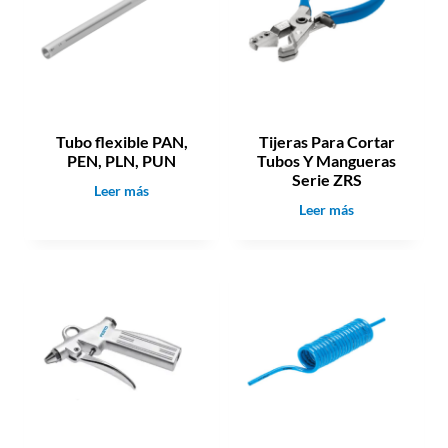
Tubo flexible PAN,
Tijeras Para Cortar
PEN, PLN, PUN
Tubos Y Mangueras
Serie ZRS
T
Leer más
T
Leer más
u
i
b
j
o
e
f
r
l
a
e
s
x
P
i
a
b
r
l
a
e
C
P