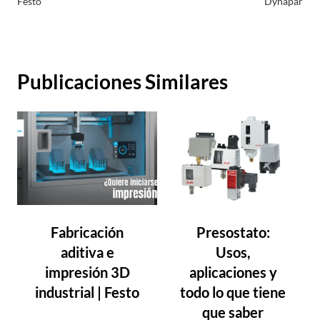
entradas
Festo
Dynapar
Publicaciones Similares
Fabricación
Presostato:
aditiva e
Usos,
impresión 3D
aplicaciones y
industrial | Festo
todo lo que tiene
que saber