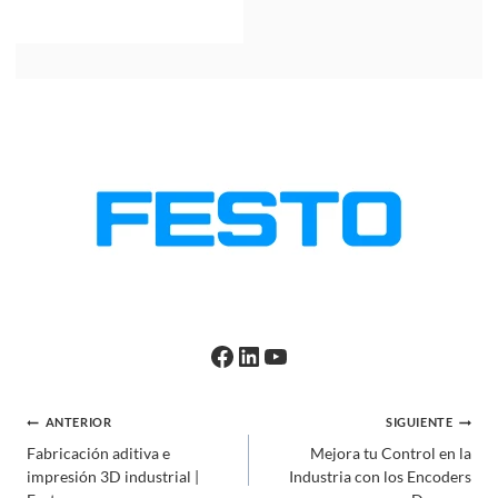
Facebook
LinkedIn
YouTube
Navegación
ANTERIOR
SIGUIENTE
Fabricación aditiva e
Mejora tu Control en la
de
impresión 3D industrial |
Industria con los Encoders