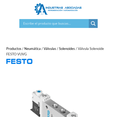
Saltar
al
contenido
Productos
/
Neumática
/
Válvulas
/
Solenoides
/
Válvula Solenoide
FESTO VUVG