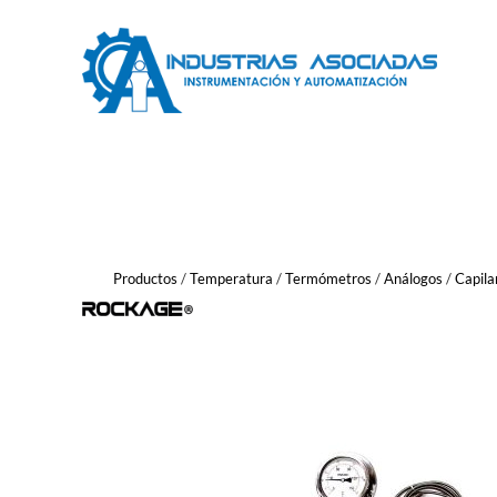
Saltar
al
contenido
Productos
/
Temperatura
/
Termómetros
/
Análogos
/
Capila