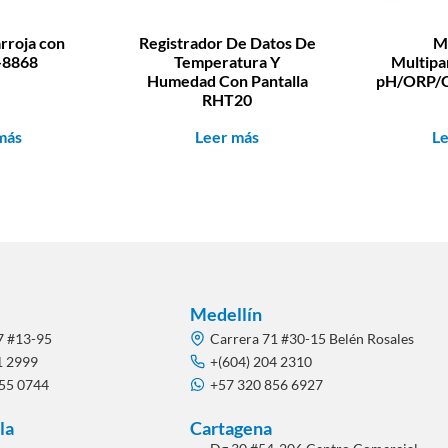
arroja con
Registrador De Datos De
M
-8868
Temperatura Y
Multipa
Humedad Con Pantalla
pH/ORP/C
RHT20
más
Leer más
L
Medellín
7 #13-95
Carrera 71 #30-15 Belén Rosales
1 2999
+(604) 204 2310
855 0744
+57 320 856 6927
la
Cartagena