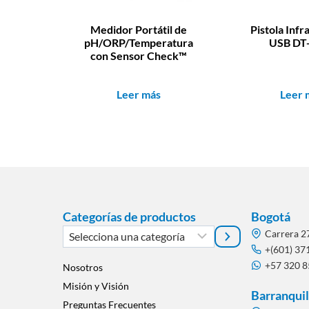
Medidor Portátil de
Pistola Infr
pH/ORP/Temperatura
USB DT
con Sensor Check™
Leer más
Leer 
Categorías de productos
Bogotá
Selecciona
Carrera 2
una
+(601) 37
+57 320 
categoría
Nosotros
Misión y Visión
Barranquil
Preguntas Frecuentes