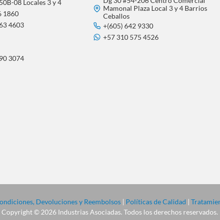
Dg 30 #54-206 Centro Comercial
50B-08 Locales 3 y 4
Mamonal Plaza Local 3 y 4 Barrios
6 1860
Ceballos
563 4603
+(605) 642 9330
+57 310 575 4526
290 3074
 Condiciones, Devoluciones y Reembolsos
|
Políticas de Calidad
|
Tratamien
Copyright © 2026 Industrias Asociadas. Todos los derechos reservados.