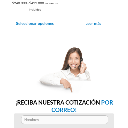
Rango
$
240.000
-
$
422.000
Impuestos
de
Incluidos
precios:
desde
Seleccionar opciones
Leer más
$240.000
Este
hasta
producto
$422.000
tiene
múltiples
variantes.
Las
opciones
se
pueden
elegir
en
la
¡RECIBA NUESTRA COTIZACIÓN
POR
página
de
CORREO!
producto