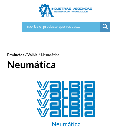
Saltar
al
contenido
Productos
/
Valbia
/
Neumática
Neumática
Neumática