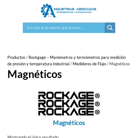
Saltar
al
contenido
Productos
/
Rockgage – Manómetros y termómetros para medición
de presión y temperatura industrial
/
Medidores de Flujo
/
Magnéticos
Magnéticos
Magnéticos
Mostrando el único resultado