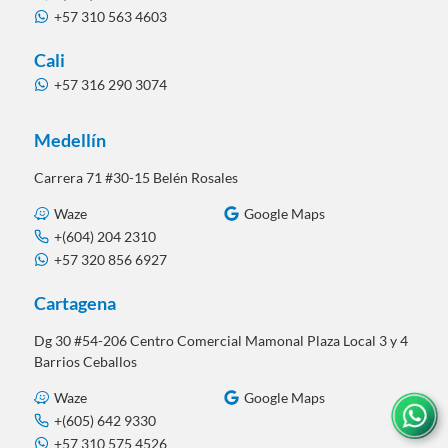
+57 310 563 4603
Cali
+57 316 290 3074
Medellín
Carrera 71 #30-15 Belén Rosales
Waze
Google Maps
+(604) 204 2310
+57 320 856 6927
Cartagena
Dg 30 #54-206 Centro Comercial Mamonal Plaza Local 3 y 4
Barrios Ceballos
Waze
Google Maps
+(605) 642 9330
+57 310 575 4526