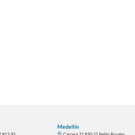
Medellín
7 #13-95
Carrera 71 #30-15 Belén Rosales