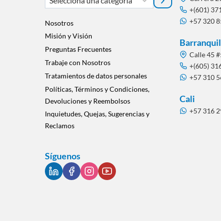
una
+(601) 37
+57 320 
categoría
Nosotros
Misión y Visión
Barranquil
Preguntas Frecuentes
Calle 45 #
Trabaje con Nosotros
+(605) 31
Tratamientos de datos personales
+57 310 
Políticas, Términos y Condiciones,
Cali
Devoluciones y Reembolsos
+57 316 
Inquietudes, Quejas, Sugerencias y
Reclamos
Síguenos