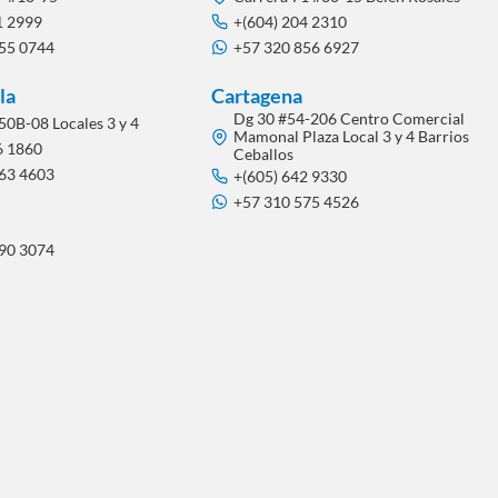
1 2999
+(604) 204 2310
855 0744
+57 320 856 6927
la
Cartagena
Dg 30 #54-206 Centro Comercial
50B-08 Locales 3 y 4
Mamonal Plaza Local 3 y 4 Barrios
6 1860
Ceballos
563 4603
+(605) 642 9330
+57 310 575 4526
290 3074