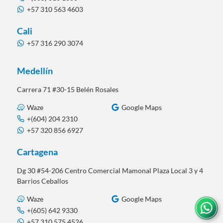
+57 310 563 4603
Cali
+57 316 290 3074
Medellín
Carrera 71 #30-15 Belén Rosales
Waze
Google Maps
+(604) 204 2310
+57 320 856 6927
Cartagena
Dg 30 #54-206 Centro Comercial Mamonal Plaza Local 3 y 4
Barrios Ceballos
Waze
Google Maps
+(605) 642 9330
+57 310 575 4526