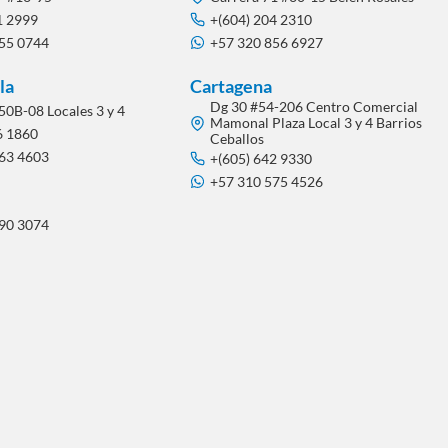
1 2999
+(604) 204 2310
855 0744
+57 320 856 6927
la
Cartagena
Dg 30 #54-206 Centro Comercial
50B-08 Locales 3 y 4
Mamonal Plaza Local 3 y 4 Barrios
6 1860
Ceballos
563 4603
+(605) 642 9330
+57 310 575 4526
290 3074