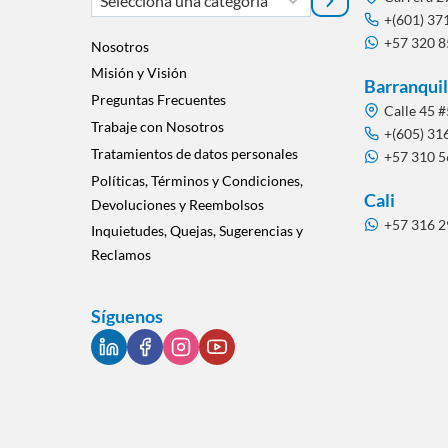
una
+(601) 37
+57 320 
categoría
Nosotros
Misión y Visión
Barranquil
Preguntas Frecuentes
Calle 45 #
Trabaje con Nosotros
+(605) 31
Tratamientos de datos personales
+57 310 
Políticas, Términos y Condiciones,
Cali
Devoluciones y Reembolsos
+57 316 
Inquietudes, Quejas, Sugerencias y
Reclamos
Síguenos