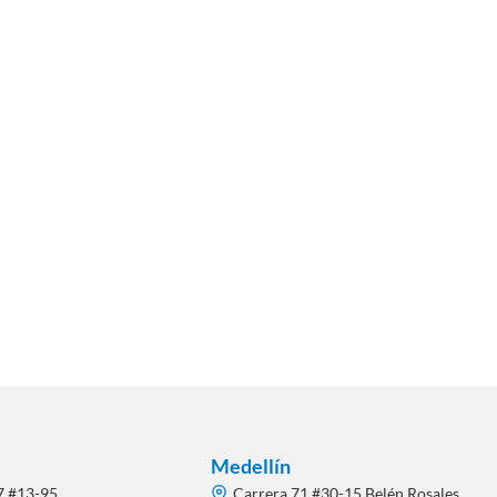
Medellín
7 #13-95
Carrera 71 #30-15 Belén Rosales