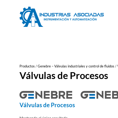
Saltar
al
contenido
Productos
/
Genebre – Válvulas industriales y control de fluidos
/
Válvulas de Procesos
Válvulas de Procesos
Mostrando el único resultado