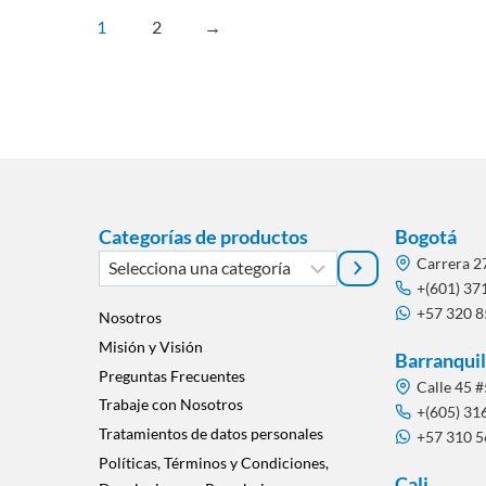
1
2
→
Categorías de productos
Bogotá
Selecciona
Carrera 2
una
+(601) 37
+57 320 
categoría
Nosotros
Misión y Visión
Barranquil
Preguntas Frecuentes
Calle 45 #
Trabaje con Nosotros
+(605) 31
Tratamientos de datos personales
+57 310 
Políticas, Términos y Condiciones,
Cali