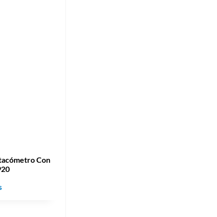
tacómetro Con
920
s