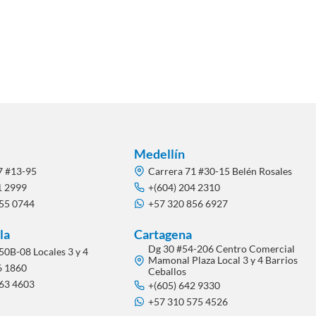
Medellín
7 #13-95
Carrera 71 #30-15 Belén Rosales
1 2999
+(604) 204 2310
855 0744
+57 320 856 6927
la
Cartagena
Dg 30 #54-206 Centro Comercial
50B-08 Locales 3 y 4
Mamonal Plaza Local 3 y 4 Barrios
6 1860
Ceballos
563 4603
+(605) 642 9330
+57 310 575 4526