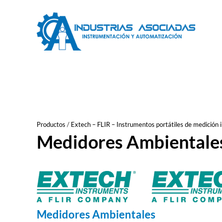
Saltar
al
contenido
Productos
/
Extech – FLIR – Instrumentos portátiles de medición i
Medidores Ambientale
Medidores Ambientales