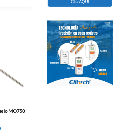
Suelo MO750
s