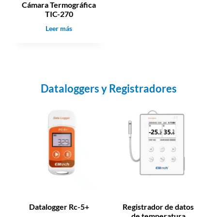
Cámara Termográfica
TIC-270
C
Leer más
á
m
a
r
a
Dataloggers y Registradores
T
e
r
m
o
g
r
á
f
i
c
a
Datalogger Rc-5+
Registrador de datos
T
de temperatura