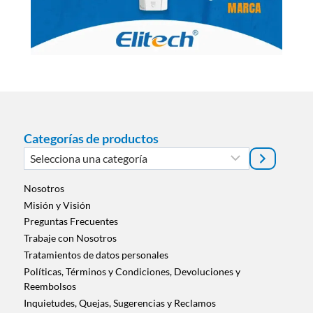
r
E
x
t
e
r
n
o
3
Categorías de productos
2
Selecciona
0
una
0
categoría
0
Nosotros
P
Misión y Visión
u
Preguntas Frecuentes
n
Trabaje con Nosotros
t
Tratamientos de datos personales
o
Políticas, Términos y Condiciones, Devoluciones y
s
Reembolsos
Inquietudes, Quejas, Sugerencias y Reclamos