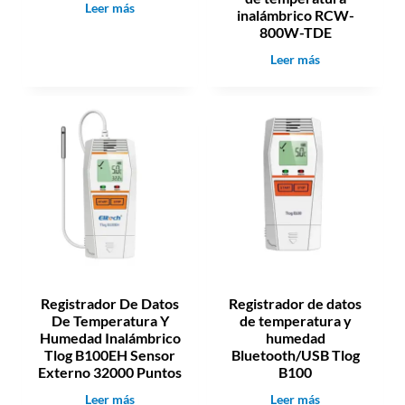
D
Leer más
I
inalámbrico RCW-
a
C
800W-TDE
t
-
R
Leer más
a
2
e
l
7
g
o
0
i
g
s
g
t
e
r
r
a
R
d
c
o
-
r
5
d
+
e
Registrador De Datos
Registrador de datos
d
De Temperatura Y
de temperatura y
a
Humedad Inalámbrico
humedad
t
Tlog B100EH Sensor
Bluetooth/USB Tlog
o
Externo 32000 Puntos
B100
s
R
R
Leer más
Leer más
d