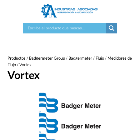
Saltar
al
contenido
Productos
/
Badgermeter Group
/
Badgermeter
/
Flujo
/
Medidores de
Flujo
/
Vortex
Vortex