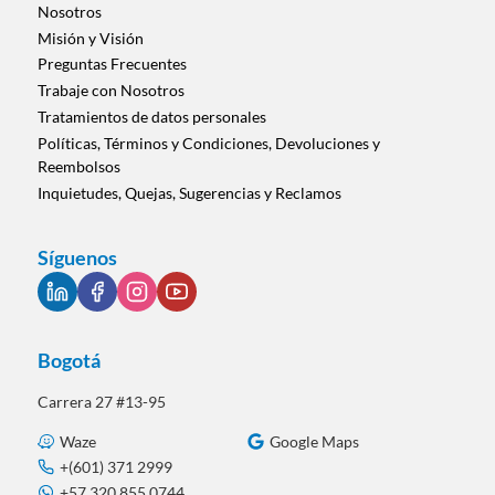
categoría
Nosotros
Misión y Visión
Preguntas Frecuentes
Trabaje con Nosotros
Tratamientos de datos personales
Políticas, Términos y Condiciones, Devoluciones y
Reembolsos
Inquietudes, Quejas, Sugerencias y Reclamos
Síguenos
Bogotá
Carrera 27 #13-95
Waze
Google Maps
+(601) 371 2999
+57 320 855 0744