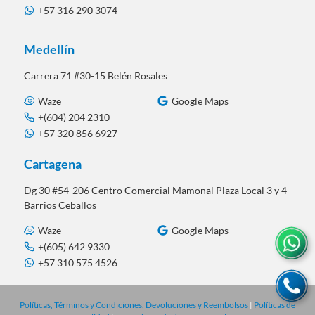
+57 316 290 3074
Medellín
Carrera 71 #30-15 Belén Rosales
Waze
Google Maps
+(604) 204 2310
+57 320 856 6927
Cartagena
Dg 30 #54-206 Centro Comercial Mamonal Plaza Local 3 y 4
Barrios Ceballos
Waze
Google Maps
+(605) 642 9330
+57 310 575 4526
Políticas, Términos y Condiciones, Devoluciones y Reembolsos
|
Políticas de