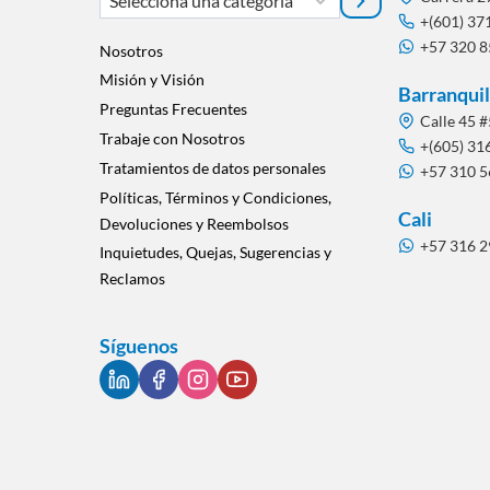
una
+(601) 37
+57 320 
categoría
Nosotros
Misión y Visión
Barranquil
Preguntas Frecuentes
Calle 45 #
Trabaje con Nosotros
+(605) 31
Tratamientos de datos personales
+57 310 
Políticas, Términos y Condiciones,
Cali
Devoluciones y Reembolsos
+57 316 
Inquietudes, Quejas, Sugerencias y
Reclamos
Síguenos