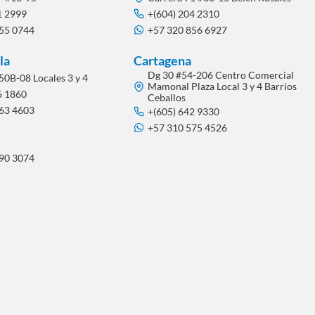
1 2999
+(604) 204 2310
855 0744
+57 320 856 6927
la
Cartagena
Dg 30 #54-206 Centro Comercial
50B-08 Locales 3 y 4
Mamonal Plaza Local 3 y 4 Barrios
6 1860
Ceballos
563 4603
+(605) 642 9330
+57 310 575 4526
290 3074