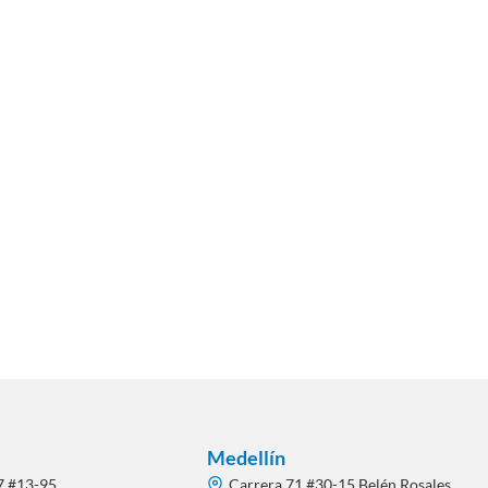
Medellín
7 #13-95
Carrera 71 #30-15 Belén Rosales