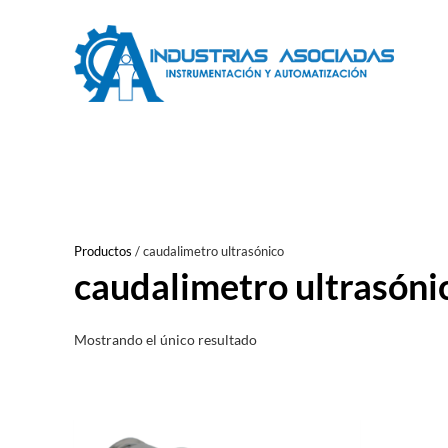
Saltar
al
contenido
Productos
/
caudalimetro ultrasónico
caudalimetro ultrasóni
Mostrando el único resultado