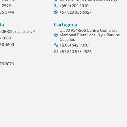
1 2999
+(604) 204 2310
855 0744
+57 320 856 6927
la
Cartagena
Dg 30 #54-206 Centro Comercial
50B-08 Locales 3 y 4
Mamonal Plaza Local 3 y 4 Barrios
6 1860
Ceballos
563 4603
+(605) 642 9330
+57 310 575 4526
290 3074