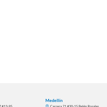
Medellín
7 #13-95
Carrera 71 #30-15 Belén Rosales