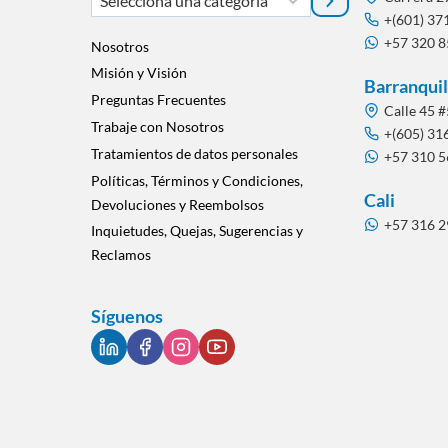
una
+(601) 37
+57 320 
categoría
Nosotros
Misión y Visión
Barranquil
Preguntas Frecuentes
Calle 45 #
Trabaje con Nosotros
+(605) 31
Tratamientos de datos personales
+57 310 
Políticas, Términos y Condiciones,
Cali
Devoluciones y Reembolsos
+57 316 
Inquietudes, Quejas, Sugerencias y
Reclamos
Síguenos