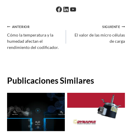
Facebook
LinkedIn
YouTube
Navegación
ANTERIOR
SIGUIENTE
Cómo la temperatura y la
El valor de las micro células
de
humedad afectan el
de carga
entradas
rendimiento del codificador.
Publicaciones Similares