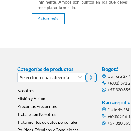
inminente. Ambos son puntos en los que debes
reemplazar la mirilla.
Saber más
Categorías de productos
Bogotá
Selecciona
Carrera 27 
una
+(601) 371 
+57 320 855
categoría
Nosotros
Misión y Visión
Barranquilla
Preguntas Frecuentes
Calle 45 #50
Trabaje con Nosotros
+(605) 316 
Tratamientos de datos personales
+57 310 563
Políticas, Términos y Condiciones,