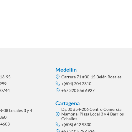
Medellín
#13-95
Carrera 71 #30-15 Belén Rosales
2999
+(604) 204 2310
 0744
+57 320 856 6927
Cartagena
Dg 30 #54-206 Centro Comercial
B-08 Locales 3 y 4
Mamonal Plaza Local 3 y 4 Barrios
1860
Ceballos
 4603
+(605) 642 9330
+57 310 575 4526